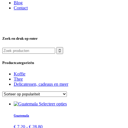
Blog
Contact
Zoek en druk op enter
Zoek
naar:
Productcategorieën
Koffie
Thee
Delicatessen, cadeaus en meer
Dit
Selecteer opties
product
heeft
Guatemala
meerdere
variaties.
Prijsklasse:
€
7,20
-
€
28,80