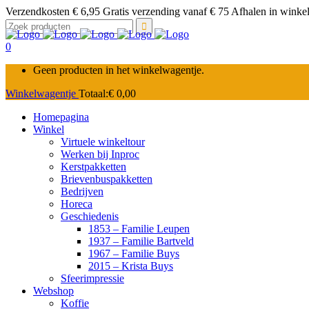
Verzendkosten € 6,95 Gratis verzending vanaf € 75 Afhalen in winkel 
Zoek
naar:
0
Geen producten in het winkelwagentje.
Winkelwagentje
Totaal:
€
0,00
Homepagina
Winkel
Virtuele winkeltour
Werken bij Inproc
Kerstpakketten
Brievenbuspakketten
Bedrijven
Horeca
Geschiedenis
1853 – Familie Leupen
1937 – Familie Bartveld
1967 – Familie Buys
2015 – Krista Buys
Sfeerimpressie
Webshop
Koffie