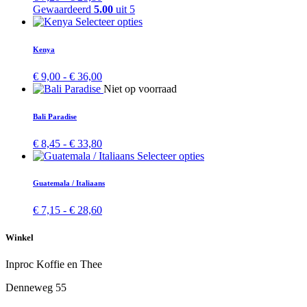
Deze
€ 7,20
Gewaardeerd
5.00
uit 5
optie
tot
Dit
Selecteer opties
kan
€ 28,80
product
gekozen
heeft
Kenya
worden
meerdere
op
variaties.
Prijsklasse:
€
9,00
-
€
36,00
de
Deze
€ 9,00
Dit
Niet op voorraad
productpagina
optie
tot
product
kan
€ 36,00
heeft
Bali Paradise
gekozen
meerdere
worden
variaties.
Prijsklasse:
€
8,45
-
€
33,80
op
Deze
€ 8,45
Dit
Selecteer opties
de
optie
tot
product
productpagina
kan
€ 33,80
heeft
Guatemala / Italiaans
gekozen
meerdere
worden
variaties.
Prijsklasse:
€
7,15
-
€
28,60
op
Deze
€ 7,15
de
optie
tot
productpagina
Winkel
kan
€ 28,60
gekozen
Inproc Koffie en Thee
worden
op
Denneweg 55
de
productpagina