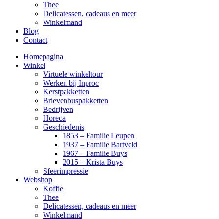
Thee
Delicatessen, cadeaus en meer
Winkelmand
Blog
Contact
Homepagina
Winkel
Virtuele winkeltour
Werken bij Inproc
Kerstpakketten
Brievenbuspakketten
Bedrijven
Horeca
Geschiedenis
1853 – Familie Leupen
1937 – Familie Bartveld
1967 – Familie Buys
2015 – Krista Buys
Sfeerimpressie
Webshop
Koffie
Thee
Delicatessen, cadeaus en meer
Winkelmand