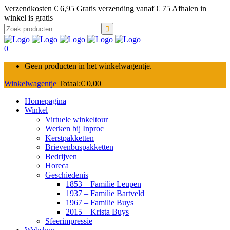
Verzendkosten € 6,95 Gratis verzending vanaf € 75 Afhalen in
winkel is gratis
Zoek
naar:
0
Geen producten in het winkelwagentje.
Winkelwagentje
Totaal:
€
0,00
Homepagina
Winkel
Virtuele winkeltour
Werken bij Inproc
Kerstpakketten
Brievenbuspakketten
Bedrijven
Horeca
Geschiedenis
1853 – Familie Leupen
1937 – Familie Bartveld
1967 – Familie Buys
2015 – Krista Buys
Sfeerimpressie