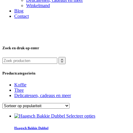
Delicatessen, cadeaus en meer
Winkelmand
Blog
Contact
Zoek en druk op enter
Zoek
naar:
Productcategorieën
Koffie
Thee
Delicatessen, cadeaus en meer
Dit
Selecteer opties
product
heeft
Haagsch Bakkie Dubbel
meerdere