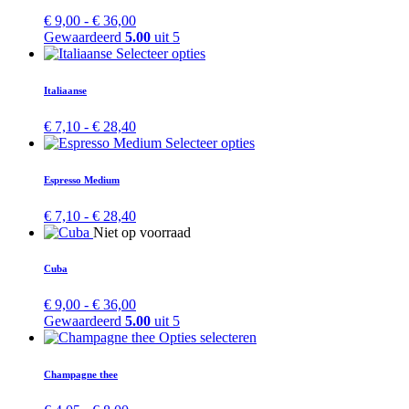
variaties.
Prijsklasse:
€
9,00
-
€
36,00
Deze
€ 9,00
Gewaardeerd
5.00
uit 5
optie
tot
Dit
Selecteer opties
kan
€ 36,00
product
gekozen
heeft
Italiaanse
worden
meerdere
op
variaties.
Prijsklasse:
€
7,10
-
€
28,40
de
Deze
€ 7,10
Dit
Selecteer opties
productpagina
optie
tot
product
kan
€ 28,40
heeft
Espresso Medium
gekozen
meerdere
worden
variaties.
Prijsklasse:
€
7,10
-
€
28,40
op
Deze
€ 7,10
Dit
Niet op voorraad
de
optie
tot
product
productpagina
kan
€ 28,40
heeft
Cuba
gekozen
meerdere
worden
variaties.
Prijsklasse:
€
9,00
-
€
36,00
op
Deze
€ 9,00
Gewaardeerd
5.00
uit 5
de
optie
tot
Dit
Opties selecteren
productpagina
kan
€ 36,00
product
gekozen
heeft
Champagne thee
worden
meerdere
op
variaties.