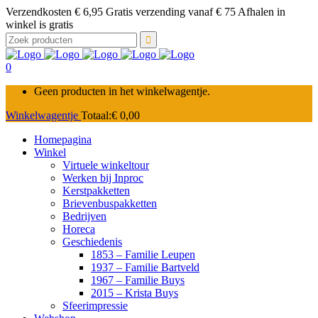
Verzendkosten € 6,95 Gratis verzending vanaf € 75 Afhalen in
winkel is gratis
Zoek
naar:
0
Geen producten in het winkelwagentje.
Winkelwagentje
Totaal:
€
0,00
Homepagina
Winkel
Virtuele winkeltour
Werken bij Inproc
Kerstpakketten
Brievenbuspakketten
Bedrijven
Horeca
Geschiedenis
1853 – Familie Leupen
1937 – Familie Bartveld
1967 – Familie Buys
2015 – Krista Buys
Sfeerimpressie