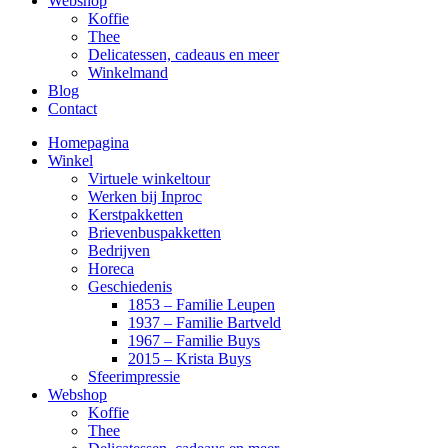
Webshop
Koffie
Thee
Delicatessen, cadeaus en meer
Winkelmand
Blog
Contact
Homepagina
Winkel
Virtuele winkeltour
Werken bij Inproc
Kerstpakketten
Brievenbuspakketten
Bedrijven
Horeca
Geschiedenis
1853 – Familie Leupen
1937 – Familie Bartveld
1967 – Familie Buys
2015 – Krista Buys
Sfeerimpressie
Webshop
Koffie
Thee