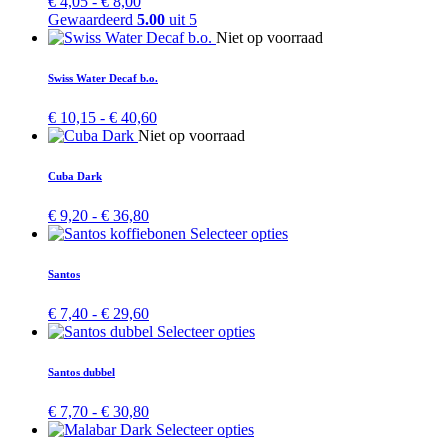
Prijsklasse:
€
4,05
-
€
8,00
de
Deze
€ 4,05
Gewaardeerd
5.00
uit 5
productpagina
optie
tot
Dit
Niet op voorraad
kan
€ 8,00
product
gekozen
heeft
Swiss Water Decaf b.o.
worden
meerdere
op
variaties.
Prijsklasse:
€
10,15
-
€
40,60
de
Deze
€ 10,15
Dit
Niet op voorraad
productpagina
optie
tot
product
kan
€ 40,60
heeft
Cuba Dark
gekozen
meerdere
worden
variaties.
Prijsklasse:
€
9,20
-
€
36,80
op
Deze
€ 9,20
Dit
Selecteer opties
de
optie
tot
product
productpagina
kan
€ 36,80
heeft
Santos
gekozen
meerdere
worden
variaties.
Prijsklasse:
€
7,40
-
€
29,60
op
Deze
€ 7,40
Dit
Selecteer opties
de
optie
tot
product
productpagina
kan
€ 29,60
heeft
Santos dubbel
gekozen
meerdere
worden
variaties.
Prijsklasse:
€
7,70
-
€
30,80
op
Deze
€ 7,70
Dit
Selecteer opties
de
optie
tot
product