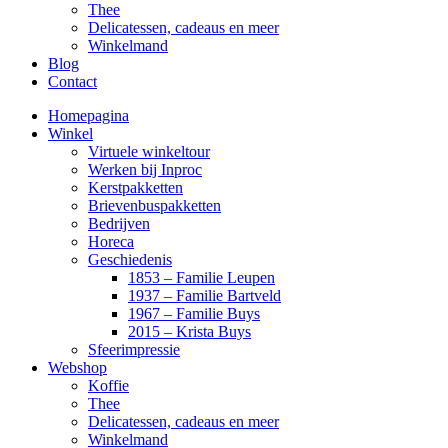
Thee
Delicatessen, cadeaus en meer
Winkelmand
Blog
Contact
Homepagina
Winkel
Virtuele winkeltour
Werken bij Inproc
Kerstpakketten
Brievenbuspakketten
Bedrijven
Horeca
Geschiedenis
1853 – Familie Leupen
1937 – Familie Bartveld
1967 – Familie Buys
2015 – Krista Buys
Sfeerimpressie
Webshop
Koffie
Thee
Delicatessen, cadeaus en meer
Winkelmand