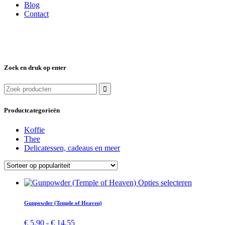
Blog
Contact
Zoek en druk op enter
Zoek
naar:
Productcategorieën
Koffie
Thee
Delicatessen, cadeaus en meer
Dit
Opties selecteren
product
heeft
Gunpowder (Temple of Heaven)
meerdere
variaties.
Prijsklasse:
€
5,90
-
€
14,55