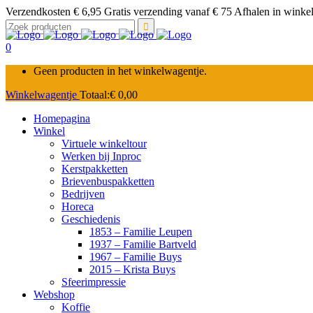
Verzendkosten € 6,95 Gratis verzending vanaf € 75 Afhalen in winkel 
Zoek
naar:
0
Geen producten in het winkelwagentje.
Winkelwagentje
Totaal:
€
0,00
Homepagina
Winkel
Virtuele winkeltour
Werken bij Inproc
Kerstpakketten
Brievenbuspakketten
Bedrijven
Horeca
Geschiedenis
1853 – Familie Leupen
1937 – Familie Bartveld
1967 – Familie Buys
2015 – Krista Buys
Sfeerimpressie
Webshop
Koffie