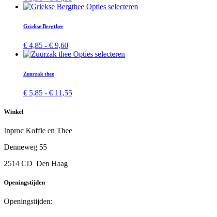
Deze
€ 5,90
Dit
Opties selecteren
optie
tot
product
kan
€ 14,55
heeft
Griekse Bergthee
gekozen
meerdere
worden
variaties.
Prijsklasse:
€
4,85
-
€
9,60
op
Deze
€ 4,85
Dit
Opties selecteren
de
optie
tot
product
productpa
kan
€ 9,60
heeft
Zuurzak thee
gekozen
meerdere
worden
variaties.
Prijsklasse:
€
5,85
-
€
11,55
op
Deze
€ 5,85
de
optie
tot
productpagina
Winkel
kan
€ 11,55
gekozen
Inproc Koffie en Thee
worden
op
Denneweg 55
de
productpagina
2514 CD Den Haag
Openingstijden
Openingstijden: