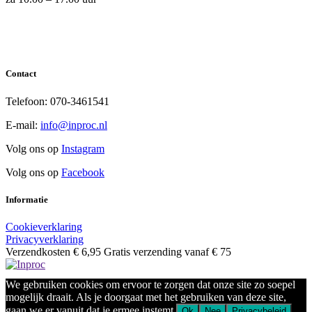
Contact
Telefoon: 070-3461541
E-mail:
info@inproc.nl
Volg ons op
Instagram
Volg ons op
Facebook
Informatie
Cookieverklaring
Privacyverklaring
Verzendkosten € 6,95 Gratis verzending vanaf € 75
We gebruiken cookies om ervoor te zorgen dat onze site zo soepel
mogelijk draait. Als je doorgaat met het gebruiken van deze site,
gaan we er vanuit dat je ermee instemt.
Ok
Nee
Privacybeleid