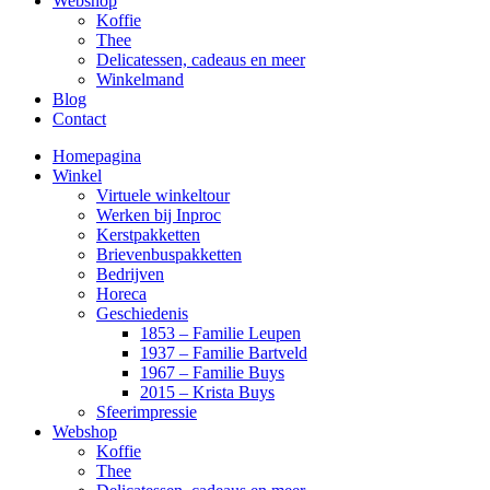
Webshop
Koffie
Thee
Delicatessen, cadeaus en meer
Winkelmand
Blog
Contact
Homepagina
Winkel
Virtuele winkeltour
Werken bij Inproc
Kerstpakketten
Brievenbuspakketten
Bedrijven
Horeca
Geschiedenis
1853 – Familie Leupen
1937 – Familie Bartveld
1967 – Familie Buys
2015 – Krista Buys
Sfeerimpressie
Webshop
Koffie
Thee