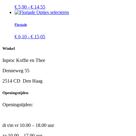
variaties.
Prijsklasse:
€
5,90
-
€
14,55
Deze
€ 5,90
Dit
Opties selecteren
optie
tot
product
kan
€ 14,55
heeft
Floriade
gekozen
meerdere
worden
variaties.
Prijsklasse:
€
6,10
-
€
15,05
op
Deze
€ 6,10
de
optie
tot
productpagina
Winkel
kan
€ 15,05
gekozen
Inproc Koffie en Thee
worden
op
Denneweg 55
de
productpagina
2514 CD Den Haag
Openingstijden
Openingstijden:
di t/m vr 10.00 – 18.00 uur
za 10.00 – 17.00 uur