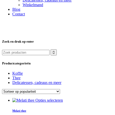
Delicatessen, cadeaus en meer
Winkelmand
Blog
Contact
Zoek en druk op enter
Zoek
naar:
Productcategorieën
Koffie
Thee
Delicatessen, cadeaus en meer
Dit
Opties selecteren
product
heeft
Melati thee
meerdere