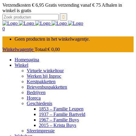
Verzendkosten € 6,95 Gratis verzending vanaf € 75 Afhalen in
winkel is gratis
Zoek
naar:
0
Geen producten in het winkelwagentje.
Winkelwagentje
Totaal:
€
0,00
Homepagina
Winkel
Virtuele winkeltour
Werken bij Inproc
Kerstpakketten
Brievenbuspakketten
Bedrijven
Horeca
Geschiedenis
1853 – Familie Leupen
1937 – Familie Bartveld
1967 – Familie Buys
2015 – Krista Buys
Sfeerimpressie