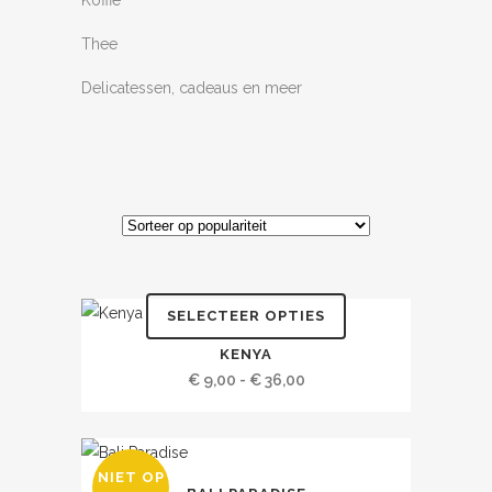
Koffie
Thee
Delicatessen, cadeaus en meer
SELECTEER OPTIES
Dit
KENYA
product
Prijsklasse:
€
9,00
-
€
36,00
heeft
€ 9,00
meerdere
tot
variaties.
€ 36,00
NIET OP
Dit
Deze