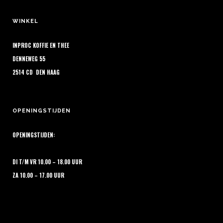
kan
gekozen
WINKEL
worden
op
INPROC KOFFIE EN THEE
de
DENNEWEG 55
productpagina
2514 CD DEN HAAG
OPENINGSTIJDEN
OPENINGSTIJDEN:
DI T/M VR 10.00 – 18.00 UUR
ZA 10.00 – 17.00 UUR