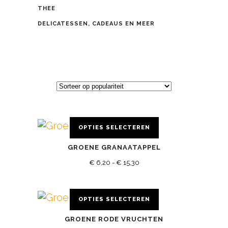
THEE
DELICATESSEN, CADEAUS EN MEER
OPTIES SELECTEREN
Dit
GROENE GRANAATAPPEL
product
Prijsklasse:
heeft
€
6,20
-
€
15,30
meerdere
€ 6,20
variaties.
tot
OPTIES SELECTEREN
Deze
Dit
€ 15,30
optie
GROENE RODE VRUCHTEN
product