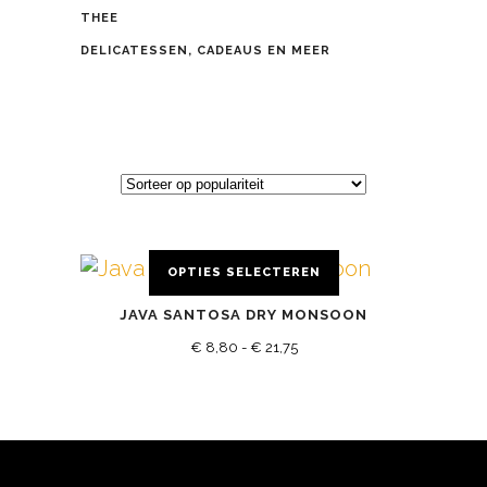
THEE
DELICATESSEN, CADEAUS EN MEER
OPTIES SELECTEREN
Dit
JAVA SANTOSA DRY MONSOON
product
Prijsklasse:
heeft
€
8,80
-
€
21,75
meerdere
€ 8,80
variaties.
tot
Deze
€ 21,75
optie