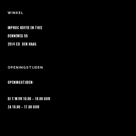
kan
gekozen
WINKEL
worden
op
INPROC KOFFIE EN THEE
de
DENNEWEG 55
productpagina
2514 CD DEN HAAG
OPENINGSTIJDEN
OPENINGSTIJDEN:
DI T/M VR 10.00 – 18.00 UUR
ZA 10.00 – 17.00 UUR