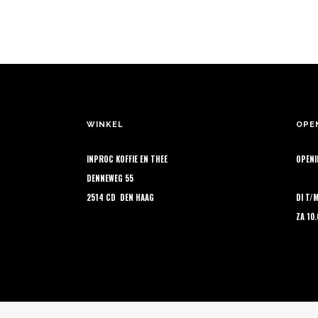
opt
pr
ka
ge
wo
op
de
pr
WINKEL
OPE
INPROC KOFFIE EN THEE
OPENI
DENNEWEG 55
2514 CD DEN HAAG
DI T/
ZA 10