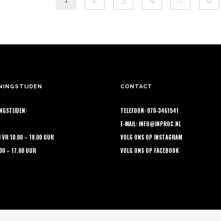
ie
optie
oductpagina
productpagina
n
kan
kozen
gekozen
rden
worden
op
de
oductpagina
productpagina
NINGSTIJDEN
CONTACT
NGSTIJDEN:
TELEFOON: 070-3461541
E-MAIL:
INFO@INPROC.NL
M VR 10.00 – 18.00 UUR
VOLG ONS OP
INSTAGRAM
.00 – 17.00 UUR
VOLG ONS OP
FACEBOOK