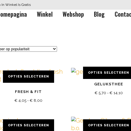
In Winkel Is Gratis
omepagina
Winkel
Webshop
Blog
Conta
OPTIES SELECTEREN
OPTIES SELECTEREN
Dit
GELUKSTHEE
product
FRESH & FIT
Prijs
duct
heeft
€
5,70
-
€
14,10
Prijsklasse:
ft
€
4,05
-
€
8,00
meerdere
€ 5,
erdere
variaties.
€ 4,05
tot
iaties.
Deze
tot
€ 14
ze
optie
OPTIES SELECTEREN
OPTIES SELECTEREN
€ 8,00