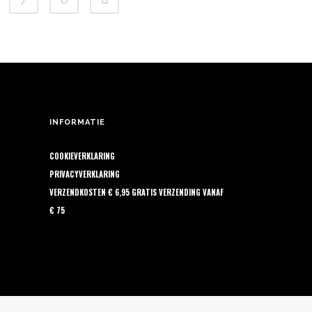
Deze
€ 21,20
productpagina
optie
kan
gekozen
worden
op
de
INFORMATIE
productpagina
COOKIEVERKLARING
PRIVACYVERKLARING
VERZENDKOSTEN € 6,95 GRATIS VERZENDING VANAF
€ 75