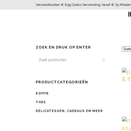
Verzendkosten € 6,95 Gratis Verzending Vanaf € 75 Afhalen 
H
ZOEK EN DRUK OP ENTER
PRODUCTCATEGORIEËN
Dit
pro
KOFFIE
hee
THEE
me
DELICATESSEN, CADEAUS EN MEER
var
De