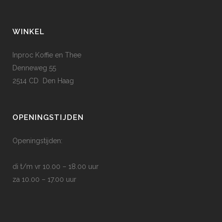
optie
kan
WINKEL
gekozen
worden
Inproc Koffie en Thee
op
Denneweg 55
de
2514 CD Den Haag
productpagina
OPENINGSTIJDEN
Openingstijden:
di t/m vr 10.00 – 18.00 uur
za 10.00 – 17.00 uur