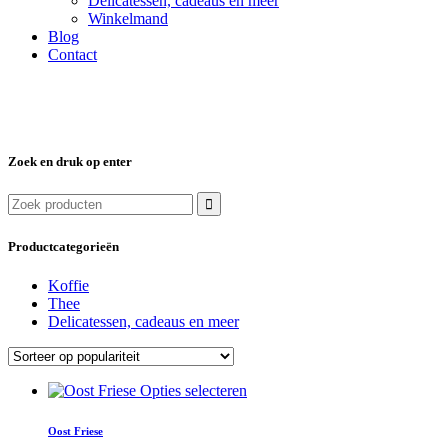
Delicatessen, cadeaus en meer
Winkelmand
Blog
Contact
Zoek en druk op enter
Zoek
naar:
Productcategorieën
Koffie
Thee
Delicatessen, cadeaus en meer
Dit
Opties selecteren
product
heeft
Oost Friese
meerdere