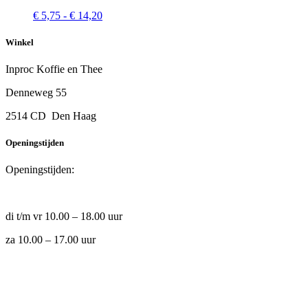
variaties.
Prijsklasse:
€
5,75
-
€
14,20
Deze
€ 5,75
optie
tot
Winkel
kan
€ 14,20
gekozen
Inproc Koffie en Thee
worden
op
Denneweg 55
de
productpagina
2514 CD Den Haag
Openingstijden
Openingstijden:
di t/m vr 10.00 – 18.00 uur
za 10.00 – 17.00 uur