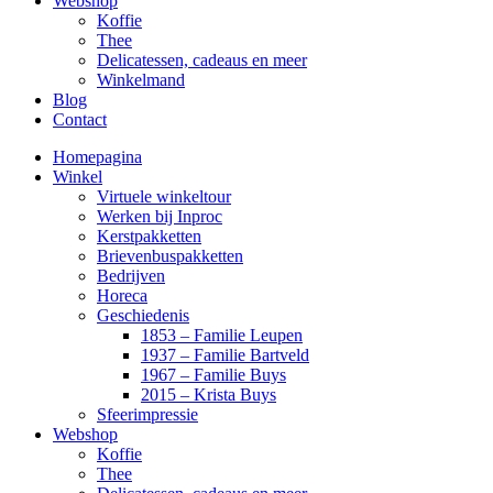
Webshop
Koffie
Thee
Delicatessen, cadeaus en meer
Winkelmand
Blog
Contact
Homepagina
Winkel
Virtuele winkeltour
Werken bij Inproc
Kerstpakketten
Brievenbuspakketten
Bedrijven
Horeca
Geschiedenis
1853 – Familie Leupen
1937 – Familie Bartveld
1967 – Familie Buys
2015 – Krista Buys
Sfeerimpressie
Webshop
Koffie
Thee