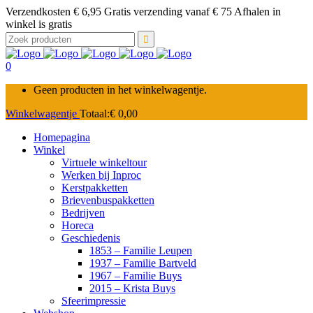
Verzendkosten € 6,95 Gratis verzending vanaf € 75 Afhalen in
winkel is gratis
Zoek
naar:
0
Geen producten in het winkelwagentje.
Winkelwagentje
Totaal:
€
0,00
Homepagina
Winkel
Virtuele winkeltour
Werken bij Inproc
Kerstpakketten
Brievenbuspakketten
Bedrijven
Horeca
Geschiedenis
1853 – Familie Leupen
1937 – Familie Bartveld
1967 – Familie Buys
2015 – Krista Buys
Sfeerimpressie