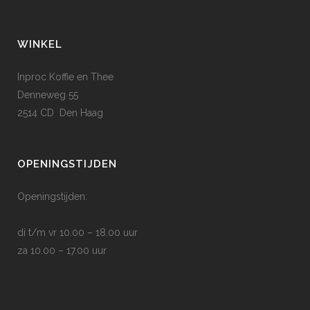
optie
kan
WINKEL
gekozen
worden
Inproc Koffie en Thee
op
Denneweg 55
de
2514 CD Den Haag
productpagina
OPENINGSTIJDEN
Openingstijden:
di t/m vr 10.00 – 18.00 uur
za 10.00 – 17.00 uur