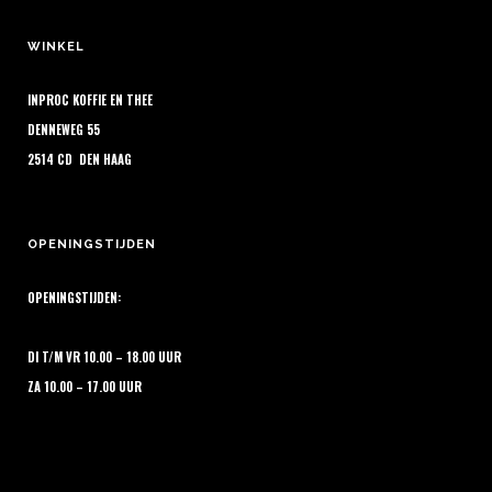
kan
gekozen
WINKEL
worden
op
INPROC KOFFIE EN THEE
de
DENNEWEG 55
productpagina
2514 CD DEN HAAG
OPENINGSTIJDEN
OPENINGSTIJDEN:
DI T/M VR 10.00 – 18.00 UUR
ZA 10.00 – 17.00 UUR