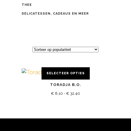
THEE
DELICATESSEN, CADEAUS EN MEER
SELECTEER OPTIES
Dit
TORADJA B.O.
product
Prijsklasse:
heeft
€
8,10
-
€
32,40
meerdere
€ 8,10
variaties.
tot
Deze
€ 32,40
optie