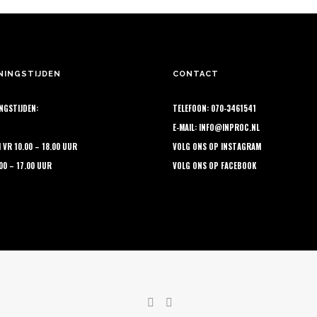
ie
€ 14,10
n
kozen
rden
NINGSTIJDEN
CONTACT
NGSTIJDEN:
TELEFOON: 070-3461541
oductpagina
E-MAIL:
INFO@INPROC.NL
M VR 10.00 – 18.00 UUR
VOLG ONS OP
INSTAGRAM
.00 – 17.00 UUR
VOLG ONS OP
FACEBOOK