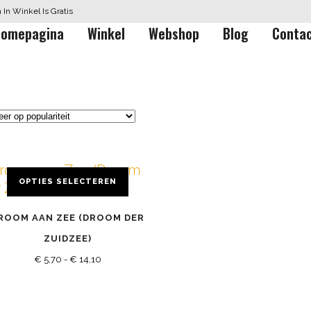
In Winkel Is Gratis
omepagina
Winkel
Webshop
Blog
Conta
OPTIES SELECTEREN
ROOM AAN ZEE (DROOM DER
duct
ft
ZUIDZEE)
erdere
Prijsklasse:
€
5,70
-
€
14,10
iaties.
€ 5,70
ze
tot