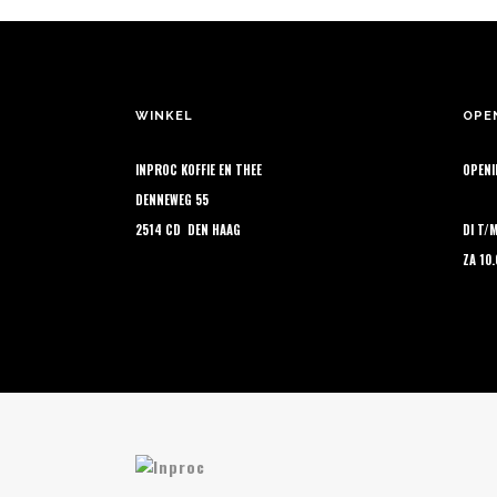
opt
ka
ge
wo
op
WINKEL
OPE
de
INPROC KOFFIE EN THEE
OPENI
pr
DENNEWEG 55
2514 CD DEN HAAG
DI T/
ZA 10