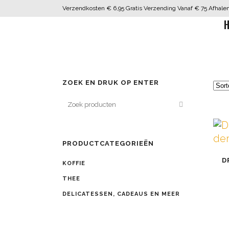
Verzendkosten € 6,95 Gratis Verzending Vanaf € 75 Afhalen 
H
ZOEK EN DRUK OP ENTER
PRODUCTCATEGORIEËN
Dit
D
pro
KOFFIE
hee
THEE
me
DELICATESSEN, CADEAUS EN MEER
var
De