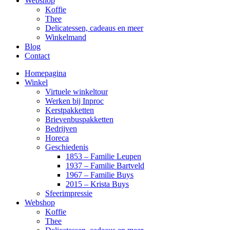
Webshop
Koffie
Thee
Delicatessen, cadeaus en meer
Winkelmand
Blog
Contact
Homepagina
Winkel
Virtuele winkeltour
Werken bij Inproc
Kerstpakketten
Brievenbuspakketten
Bedrijven
Horeca
Geschiedenis
1853 – Familie Leupen
1937 – Familie Bartveld
1967 – Familie Buys
2015 – Krista Buys
Sfeerimpressie
Webshop
Koffie
Thee