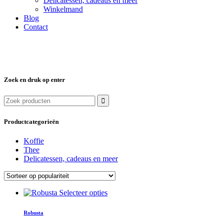
Delicatessen, cadeaus en meer
Winkelmand
Blog
Contact
Zoek en druk op enter
Zoek
naar:
Productcategorieën
Koffie
Thee
Delicatessen, cadeaus en meer
Dit
Selecteer opties
product
heeft
Robusta
meerdere