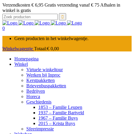
Verzendkosten € 6,95 Gratis verzending vanaf € 75 Afhalen in
winkel is gratis
Zoek
naar:
0
Geen producten in het winkelwagentje.
Winkelwagentje
Totaal:
€
0,00
Homepagina
Winkel
Virtuele winkeltour
Werken bij Inproc
Kerstpakketten
Brievenbuspakketten
Bedrijven
Horeca
Geschiedenis
1853 – Familie Leupen
1937 – Familie Bartveld
1967 – Familie Buys
2015 – Krista Buys
Sfeerimpressie