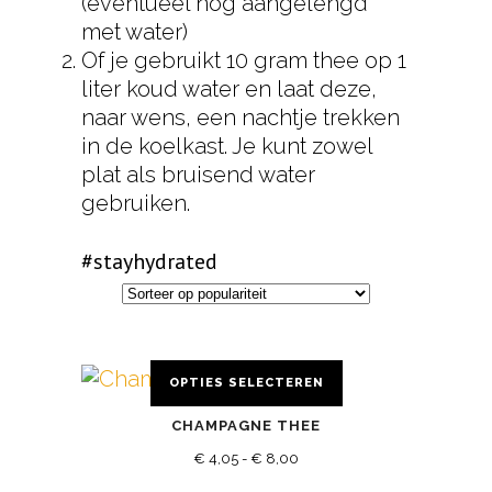
(eventueel nog aangelengd
met water)
Of je gebruikt 10 gram thee op 1
liter koud water en laat deze,
naar wens, een nachtje trekken
in de koelkast. Je kunt zowel
plat als bruisend water
gebruiken.
#stayhydrated
OPTIES SELECTEREN
Dit
CHAMPAGNE THEE
product
Prijsklasse:
heeft
€
4,05
-
€
8,00
€ 4,05