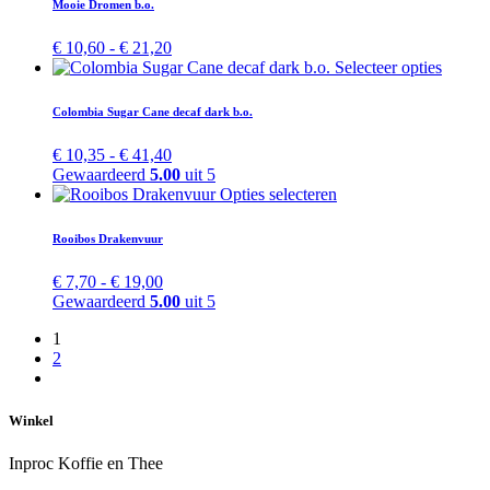
Mooie Dromen b.o.
gekozen
meerdere
worden
variaties.
Prijsklasse:
€
10,60
-
€
21,20
op
Deze
€ 10,60
Dit
Selecteer opties
de
optie
tot
produc
productpagina
kan
€ 21,20
heeft
Colombia Sugar Cane decaf dark b.o.
gekozen
meerde
worden
variatie
Prijsklasse:
€
10,35
-
€
41,40
op
Deze
€ 10,35
Gewaardeerd
5.00
uit 5
de
optie
tot
Dit
Opties selecteren
productpag
kan
€ 41,40
product
gekoz
heeft
Rooibos Drakenvuur
worde
meerdere
op
variaties.
Prijsklasse:
€
7,70
-
€
19,00
de
Deze
€ 7,70
Gewaardeerd
5.00
uit 5
produc
optie
tot
kan
1
€ 19,00
gekozen
2
worden
op
de
Winkel
productpagina
Inproc Koffie en Thee