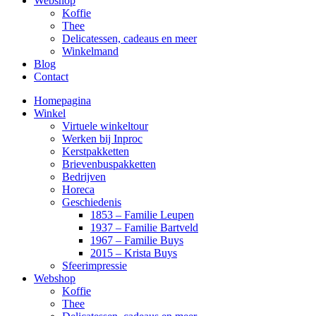
Webshop
Koffie
Thee
Delicatessen, cadeaus en meer
Winkelmand
Blog
Contact
Homepagina
Winkel
Virtuele winkeltour
Werken bij Inproc
Kerstpakketten
Brievenbuspakketten
Bedrijven
Horeca
Geschiedenis
1853 – Familie Leupen
1937 – Familie Bartveld
1967 – Familie Buys
2015 – Krista Buys
Sfeerimpressie
Webshop
Koffie
Thee