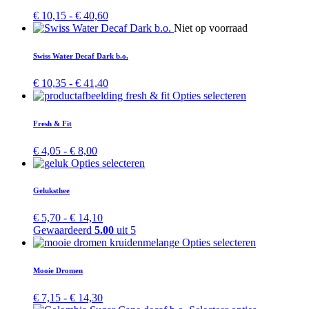
variaties.
Prijsklasse:
€
10,15
-
€
40,60
Deze
€ 10,15
Dit
Niet op voorraad
optie
tot
product
kan
€ 40,60
heeft
Swiss Water Decaf Dark b.o.
gekozen
meerdere
worden
variaties.
Prijsklasse:
€
10,35
-
€
41,40
op
Deze
€ 10,35
Dit
Opties selecteren
de
optie
tot
product
productpagina
kan
€ 41,40
heeft
Fresh & Fit
gekozen
meerdere
worden
variaties.
Prijsklasse:
€
4,05
-
€
8,00
op
Deze
€ 4,05
Dit
Opties selecteren
de
optie
tot
product
productpagina
kan
€ 8,00
heeft
Geluksthee
gekozen
meerdere
worden
variaties.
Prijsklasse:
€
5,70
-
€
14,10
op
Deze
€ 5,70
Gewaardeerd
5.00
uit 5
de
optie
tot
Dit
Opties selecteren
productpagina
kan
€ 14,10
product
gekozen
heeft
Mooie Dromen
worden
meerdere
op
variaties.
Prijsklasse:
€
7,15
-
€
14,30
de
Deze