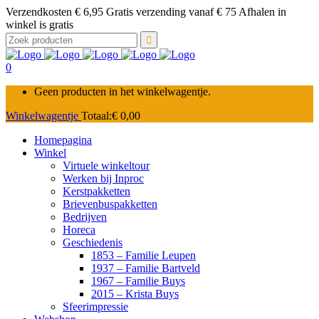
Verzendkosten € 6,95 Gratis verzending vanaf € 75 Afhalen in
winkel is gratis
Zoek
naar:
0
Geen producten in het winkelwagentje.
Winkelwagentje
Totaal:
€
0,00
Homepagina
Winkel
Virtuele winkeltour
Werken bij Inproc
Kerstpakketten
Brievenbuspakketten
Bedrijven
Horeca
Geschiedenis
1853 – Familie Leupen
1937 – Familie Bartveld
1967 – Familie Buys
2015 – Krista Buys
Sfeerimpressie