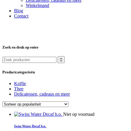
Delicatessen, cadeaus en meer
Winkelmand
Blog
Contact
Zoek en druk op enter
Zoek
naar:
Productcategorieën
Koffie
Thee
Delicatessen, cadeaus en meer
Dit
Niet op voorraad
product
heeft
Swiss Water Decaf b.o.
meerdere