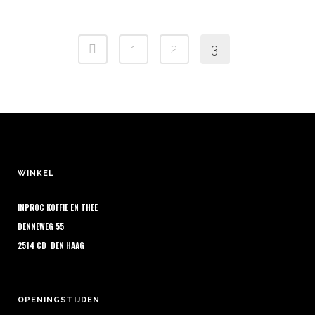
gekozen
meerdere
€ 7,10
worden
variaties.
tot
op
1
2
3
Deze
€ 28,40
de
optie
productpagina
kan
gekozen
worden
op
de
WINKEL
productpagina
INPROC KOFFIE EN THEE
DENNEWEG 55
2514 CD DEN HAAG
OPENINGSTIJDEN