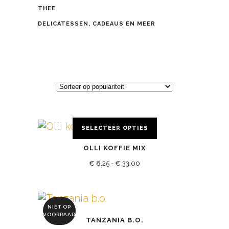
THEE
DELICATESSEN, CADEAUS EN MEER
SELECTEER OPTIES
Dit
OLLI KOFFIE MIX
product
Prijsklasse:
heeft
€
8,25
-
€
33,00
meerdere
€ 8,25
variaties.
tot
Deze
NIET OP
Dit
€ 33,00
VOORRAAD
optie
TANZANIA B.O.
product