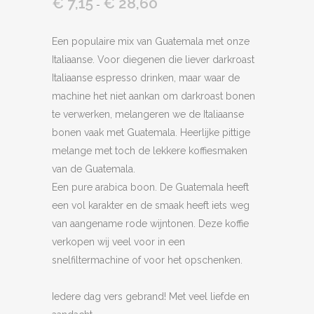
€
7,15
€
28,60
Prijsklasse:
-
€ 7,15
tot
Een populaire mix van Guatemala met onze
€ 28,60
Italiaanse. Voor diegenen die liever darkroast
Italiaanse espresso drinken, maar waar de
machine het niet aankan om darkroast bonen
te verwerken, melangeren we de Italiaanse
bonen vaak met Guatemala. Heerlijke pittige
melange met toch de lekkere koffiesmaken
van de Guatemala.
Een pure arabica boon. De Guatemala heeft
een vol karakter en de smaak heeft iets weg
van aangename rode wijntonen. Deze koffie
verkopen wij veel voor in een
snelfiltermachine of voor het opschenken.
Iedere dag vers gebrand! Met veel liefde en