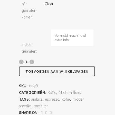
of
Clear
gemalen
koffie?
Indien
gemalen:
Guatemala
/
TOEVOEGEN AAN WINKELWAGEN
Italiaans
SKU:
0038
quantity
CATEGORIEËN:
Koffie
,
Medium Roast
TAGS:
arabica
,
espresso
,
koffie
,
midden
amerika
,
snelfilter
SHARE ON: