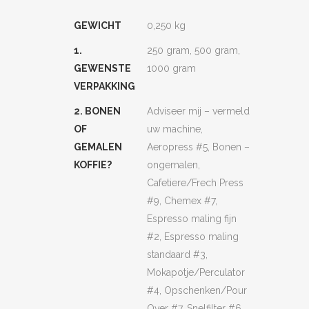
GEWICHT
0,250 kg
1.
250 gram, 500 gram,
GEWENSTE
1000 gram
VERPAKKING
2. BONEN
Adviseer mij – vermeld
OF
uw machine,
GEMALEN
Aeropress #5, Bonen –
KOFFIE?
ongemalen,
Cafetiere/Frech Press
#9, Chemex #7,
Espresso maling fijn
#2, Espresso maling
standaard #3,
Mokapotje/Perculator
#4, Opschenken/Pour
Over #7, Snelfilter #6