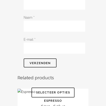
Naam
*
E-mail
*
Related products
SELECTEER OPTIES
Dit
ESPRESSO
product