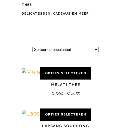
THEE
DELICATESSEN, CADEAUS EN MEER
OPTIES SELECTEREN
Dit
MELATI THEE
product
Prijsklasse:
heeft
€
5,90
-
€
14,55
meerdere
€ 5,90
variaties.
tot
OPTIES SELECTEREN
Deze
Dit
€ 14,55
optie
LAPSANG SOUCHONG
product