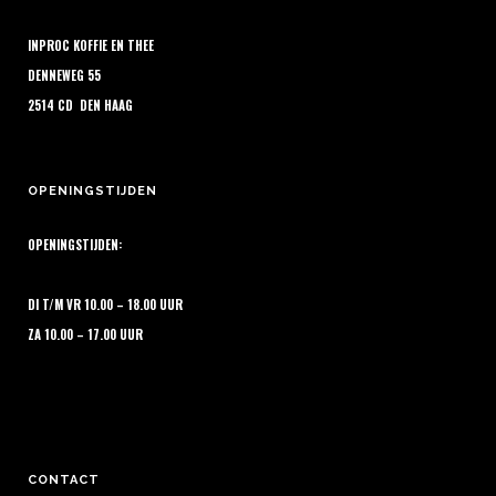
worden
op
INPROC KOFFIE EN THEE
de
DENNEWEG 55
productpagina
2514 CD DEN HAAG
OPENINGSTIJDEN
OPENINGSTIJDEN:
DI T/M VR 10.00 – 18.00 UUR
ZA 10.00 – 17.00 UUR
CONTACT