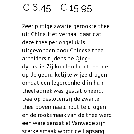
Prijsklass
€
6,45
-
€
15,95
€ 6,45
Zeer pittige zwarte gerookte thee
tot
uit China. Het verhaal gaat dat
deze thee per ongeluk is
€ 15,95
uitgevonden door Chinese thee
arbeiders tijdens de
Qing
-
dynastie. Zij konden hun thee niet
op de gebruikelijke wijze drogen
omdat een legereenheid in hun
theefabriek was gestationeerd.
Daarop besloten zij de zwarte
thee boven naaldhout te drogen
en de rooksmaak van de thee werd
een ware sensatie! Vanwege zijn
sterke smaak wordt de
Lapsang