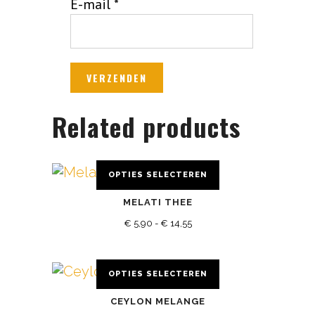
E-mail
*
Related products
OPTIES SELECTEREN
Dit
MELATI THEE
product
Prijsklasse:
heeft
€
5,90
-
€
14,55
meerdere
€ 5,90
variaties.
tot
OPTIES SELECTEREN
Deze
Dit
€ 14,55
optie
CEYLON MELANGE
product