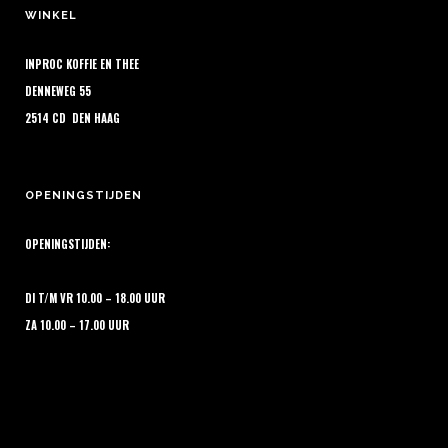
gekozen
WINKEL
worden
op
INPROC KOFFIE EN THEE
de
DENNEWEG 55
productpagina
2514 CD DEN HAAG
OPENINGSTIJDEN
OPENINGSTIJDEN:
DI T/M VR 10.00 – 18.00 UUR
ZA 10.00 – 17.00 UUR