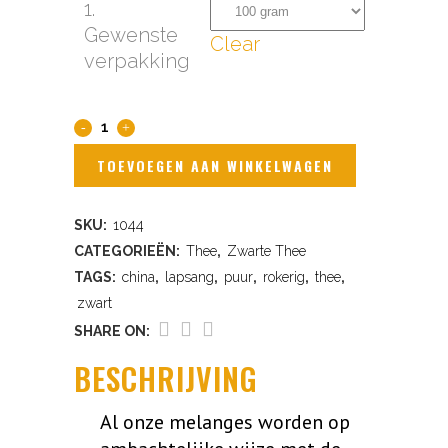
1.
Gewenste
Clear
verpakking
Lapsang
Souchong
TOEVOEGEN AAN WINKELWAGEN
quantity
SKU:
1044
CATEGORIEËN:
Thee
,
Zwarte Thee
TAGS:
china
,
lapsang
,
puur
,
rokerig
,
thee
,
zwart
SHARE ON:
BESCHRIJVING
Al onze melanges worden op