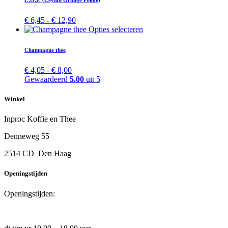
gekozen
meerdere
worden
variaties.
Prijsklasse:
€
6,45
-
€
12,90
op
Deze
€ 6,45
Dit
Opties selecteren
de
optie
tot
product
productpagi
kan
€ 12,90
heeft
Champagne thee
gekozen
meerdere
worden
variaties.
Prijsklasse:
€
4,05
-
€
8,00
op
Deze
€ 4,05
Gewaardeerd
5.00
uit 5
de
optie
tot
productpagi
kan
€ 8,00
Winkel
gekozen
worden
Inproc Koffie en Thee
op
de
Denneweg 55
productpagina
2514 CD Den Haag
Openingstijden
Openingstijden: