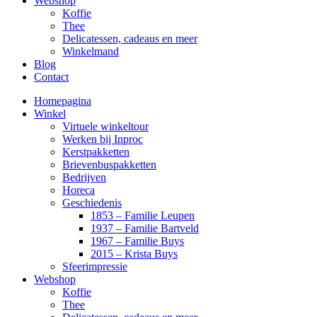
Webshop
Koffie
Thee
Delicatessen, cadeaus en meer
Winkelmand
Blog
Contact
Homepagina
Winkel
Virtuele winkeltour
Werken bij Inproc
Kerstpakketten
Brievenbuspakketten
Bedrijven
Horeca
Geschiedenis
1853 – Familie Leupen
1937 – Familie Bartveld
1967 – Familie Buys
2015 – Krista Buys
Sfeerimpressie
Webshop
Koffie
Thee