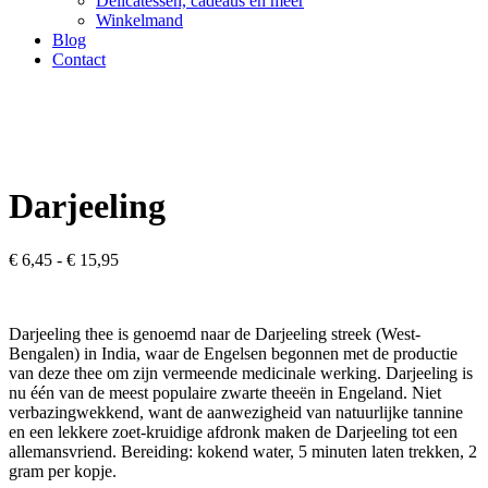
Delicatessen, cadeaus en meer
Winkelmand
Blog
Contact
Darjeeling
Prijsklasse:
€
6,45
-
€
15,95
€ 6,45
tot
€ 15,95
Darjeeling thee is genoemd naar de Darjeeling streek (West-
Bengalen) in India, waar de Engelsen begonnen met de productie
van deze thee om zijn vermeende medicinale werking. Darjeeling is
nu één van de meest populaire zwarte theeën in Engeland. Niet
verbazingwekkend, want de aanwezigheid van natuurlijke tannine
en een lekkere zoet-kruidige afdronk maken de Darjeeling tot een
allemansvriend. Bereiding: kokend water, 5 minuten laten trekken, 2
gram per kopje.