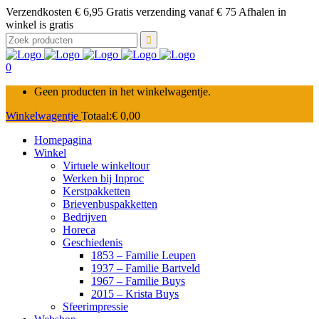
Verzendkosten € 6,95 Gratis verzending vanaf € 75 Afhalen in
winkel is gratis
Zoek
naar:
0
Geen producten in het winkelwagentje.
Winkelwagentje
Totaal:
€
0,00
Homepagina
Winkel
Virtuele winkeltour
Werken bij Inproc
Kerstpakketten
Brievenbuspakketten
Bedrijven
Horeca
Geschiedenis
1853 – Familie Leupen
1937 – Familie Bartveld
1967 – Familie Buys
2015 – Krista Buys
Sfeerimpressie