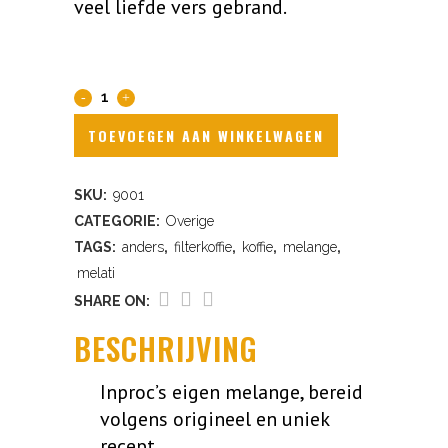
veel liefde vers gebrand.
HMK
Melati
TOEVOEGEN AAN WINKELWAGEN
koffie
SKU:
9001
snelfiltermaling
CATEGORIE:
Overige
quantity
TAGS:
anders
,
filterkoffie
,
koffie
,
melange
,
melati
SHARE ON:
BESCHRIJVING
Inproc’s eigen melange, bereid
volgens origineel en uniek
recept.