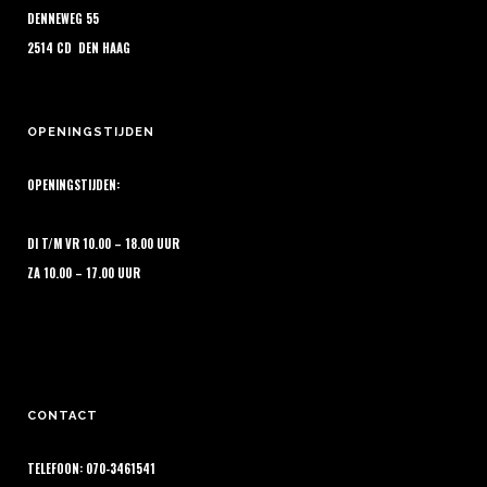
de
DENNEWEG 55
productpagina
2514 CD DEN HAAG
OPENINGSTIJDEN
OPENINGSTIJDEN:
DI T/M VR 10.00 – 18.00 UUR
ZA 10.00 – 17.00 UUR
CONTACT
TELEFOON: 070-3461541