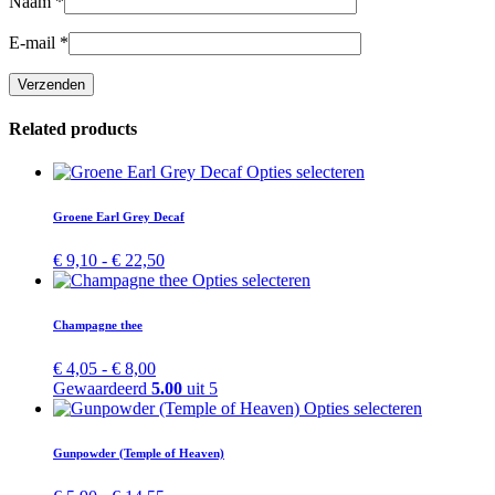
Naam
*
E-mail
*
Related products
Dit
Opties selecteren
product
heeft
Groene Earl Grey Decaf
meerdere
variaties.
Prijsklasse:
€
9,10
-
€
22,50
Deze
€ 9,10
Dit
Opties selecteren
optie
tot
product
kan
€ 22,50
heeft
Champagne thee
gekozen
meerdere
worden
variaties.
Prijsklasse:
€
4,05
-
€
8,00
op
Deze
€ 4,05
Gewaardeerd
5.00
uit 5
de
optie
tot
Dit
Opties selecteren
productpagina
kan
€ 8,00
product
gekozen
heeft
Gunpowder (Temple of Heaven)
worden
meerdere
op
variaties.