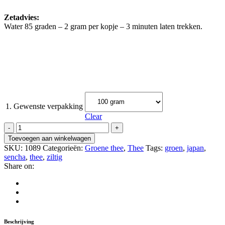
Zetadvies:
Water 85 graden – 2 gram per kopje – 3 minuten laten trekken.
1. Gewenste verpakking
Clear
Japans
Fukuyu
Toevoegen aan winkelwagen
quantity
SKU:
1089
Categorieën:
Groene thee
,
Thee
Tags:
groen
,
japan
,
sencha
,
thee
,
ziltig
Share on:
Beschrijving