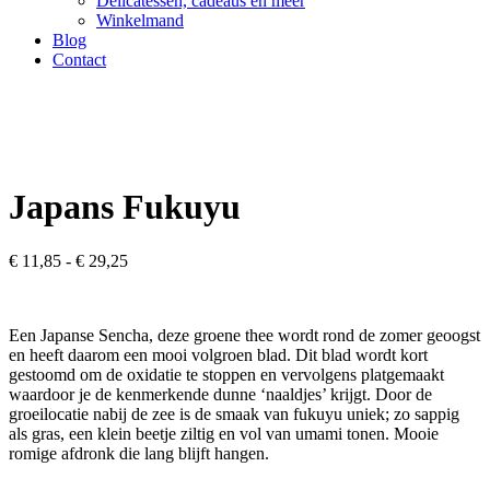
Delicatessen, cadeaus en meer
Winkelmand
Blog
Contact
Japans Fukuyu
Prijsklasse:
€
11,85
-
€
29,25
€ 11,85
tot
€ 29,25
Een Japanse
Sencha
, deze groene thee wordt rond de zomer geoogst
en heeft daarom een mooi volgroen blad. Dit blad wordt kort
gestoomd om de oxidatie te stoppen en vervolgens platgemaakt
waardoor je de kenmerkende dunne
‘naaldjes’
krijgt. Door de
groeilocatie nabij de zee is de smaak van
fukuyu
uniek;
zo sappig
als gras
, een klein beetje ziltig
en vol van umami tonen
. Mooie
romig
e
afdronk die lang blijft hangen.