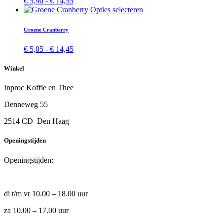
Prijsklasse:
€
5,90
-
€
14,55
de
Deze
€ 5,90
Dit
Opties selecteren
productpagina
optie
tot
product
kan
€ 14,55
heeft
Groene Cranberry
gekozen
meerdere
worden
variaties.
Prijsklasse:
€
5,85
-
€
14,45
op
Deze
€ 5,85
de
optie
tot
productpa
Winkel
kan
€ 14,45
gekozen
Inproc Koffie en Thee
worden
op
Denneweg 55
de
productpagina
2514 CD Den Haag
Openingstijden
Openingstijden:
di t/m vr 10.00 – 18.00 uur
za 10.00 – 17.00 uur