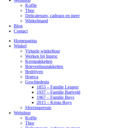
Webshop
Koffie
Thee
Delicatessen, cadeaus en meer
Winkelmand
Blog
Contact
Homepagina
Winkel
Virtuele winkeltour
Werken bij Inproc
Kerstpakketten
Brievenbuspakketten
Bedrijven
Horeca
Geschiedenis
1853 – Familie Leupen
1937 – Familie Bartveld
1967 – Familie Buys
2015 – Krista Buys
Sfeerimpressie
Webshop
Koffie
Thee