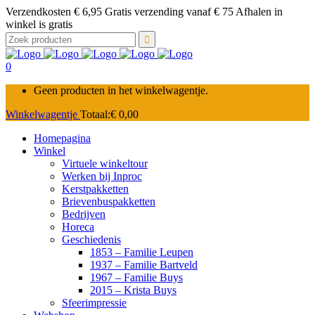
Verzendkosten € 6,95 Gratis verzending vanaf € 75 Afhalen in
winkel is gratis
Zoek
naar:
0
Geen producten in het winkelwagentje.
Winkelwagentje
Totaal:
€
0,00
Homepagina
Winkel
Virtuele winkeltour
Werken bij Inproc
Kerstpakketten
Brievenbuspakketten
Bedrijven
Horeca
Geschiedenis
1853 – Familie Leupen
1937 – Familie Bartveld
1967 – Familie Buys
2015 – Krista Buys
Sfeerimpressie