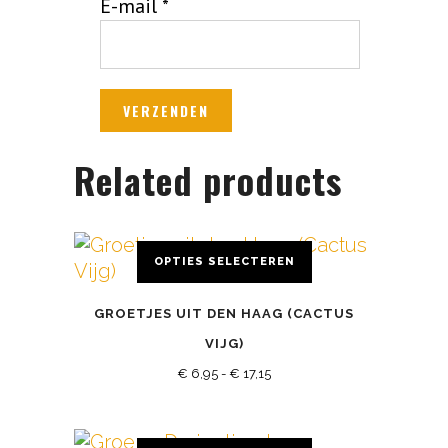
E-mail
*
Related products
OPTIES SELECTEREN
Dit
GROETJES UIT DEN HAAG (CACTUS
product
heeft
VIJG)
meerdere
Prijsklasse:
€
6,95
-
€
17,15
variaties.
€ 6,95
Deze
tot