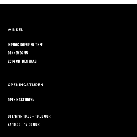
Deze
€ 14,80
de
optie
productpagina
kan
gekozen
WINKEL
worden
op
INPROC KOFFIE EN THEE
de
DENNEWEG 55
productpagina
2514 CD DEN HAAG
OPENINGSTIJDEN
OPENINGSTIJDEN:
DI T/M VR 10.00 – 18.00 UUR
ZA 10.00 – 17.00 UUR