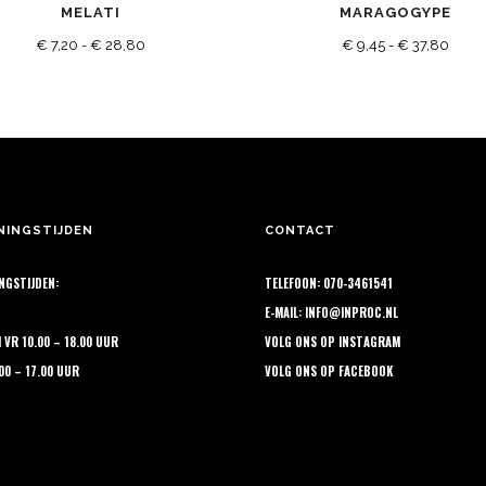
MELATI
MARAGOGYPE
uct
product
Prijsklasse:
Prijsk
t
€
7,20
-
€
28,80
heeft
€
9,45
-
€
37,80
rdere
meerdere
€ 7,20
€ 9,4
ties.
variaties.
tot
tot
e
Deze
€ 28,80
€ 37,
e
optie
kan
ozen
gekozen
NINGSTIJDEN
CONTACT
den
worden
op
NGSTIJDEN:
TELEFOON: 070-3461541
de
E-MAIL:
INFO@INPROC.NL
uctpagina
productpagina
M VR 10.00 – 18.00 UUR
VOLG ONS OP
INSTAGRAM
.00 – 17.00 UUR
VOLG ONS OP
FACEBOOK