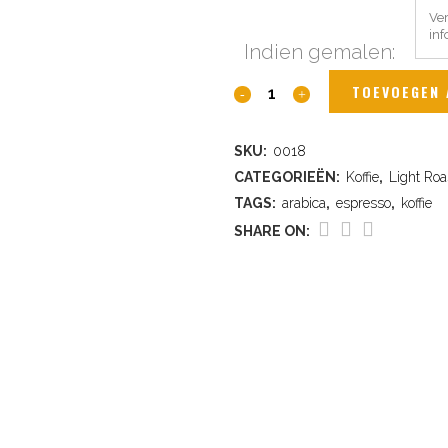
Indien gemalen:
Nicaragua
TOEVOEGEN 
quantity
SKU:
0018
CATEGORIEËN:
Koffie
,
Light Roa
TAGS:
arabica
,
espresso
,
koffie
SHARE ON: