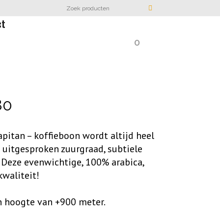
ct
0
Prijsklasse:
80
€ 7,70
pitan – koffieboon wordt altijd heel
tot
 uitgesproken zuurgraad, subtiele
 Deze evenwichtige, 100% arabica,
€ 30,80
kwaliteit!
en hoogte van +900 meter.