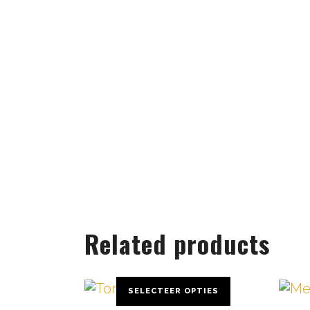
Related products
SELECTEER OPTIES
Dit
Dit