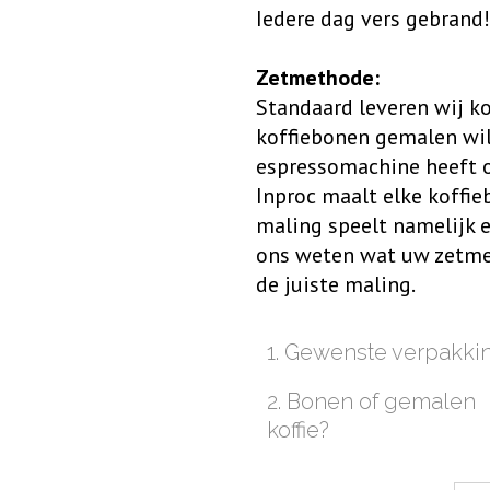
Iedere dag vers gebrand!
Zetmethode:
Standaard leveren wij ko
koffiebonen gemalen wil
espressomachine heeft of
Inproc maalt elke koffie
maling speelt namelijk e
ons weten wat uw zetmet
de juiste maling.
1. Gewenste verpakki
2. Bonen of gemalen
koffie?