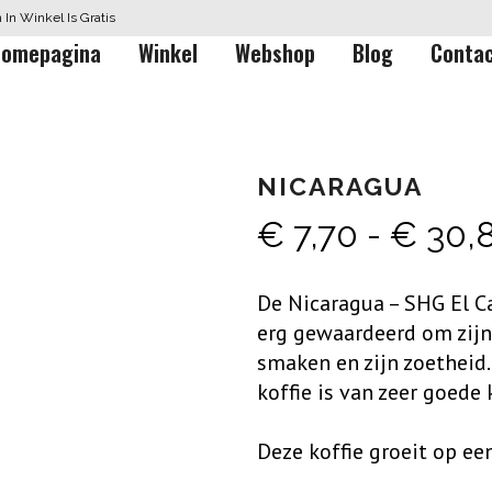
In Winkel Is Gratis
omepagina
Winkel
Webshop
Blog
Conta
NICARAGUA
€
7,70
-
€
30,
De Nicaragua – SHG El Ca
erg gewaardeerd om zijn
smaken en zijn zoetheid.
koffie is van zeer goede 
Deze koffie groeit op e