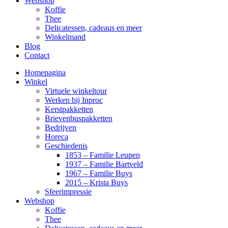
Webshop
Koffie
Thee
Delicatessen, cadeaus en meer
Winkelmand
Blog
Contact
Homepagina
Winkel
Virtuele winkeltour
Werken bij Inproc
Kerstpakketten
Brievenbuspakketten
Bedrijven
Horeca
Geschiedenis
1853 – Familie Leupen
1937 – Familie Bartveld
1967 – Familie Buys
2015 – Krista Buys
Sfeerimpressie
Webshop
Koffie
Thee