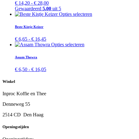
variaties.
Prijsklasse:
€
14,20
-
€
28,00
op
Deze
€ 14,20
Gewaardeerd
5.00
uit 5
de
optie
tot
Dit
Opties selecteren
productpagina
kan
€ 28,00
product
gekozen
heeft
Beste Kistje Keizer
worden
meerdere
op
variaties.
Prijsklasse:
€
6,65
-
€
16,45
de
Deze
€ 6,65
Dit
Opties selecteren
productpagina
optie
tot
product
kan
€ 16,45
heeft
Assam Thowra
gekozen
meerdere
worden
variaties.
Prijsklasse:
€
6,50
-
€
16,05
op
Deze
€ 6,50
de
optie
tot
productpagina
Winkel
kan
€ 16,05
gekozen
Inproc Koffie en Thee
worden
op
Denneweg 55
de
productpagina
2514 CD Den Haag
Openingstijden