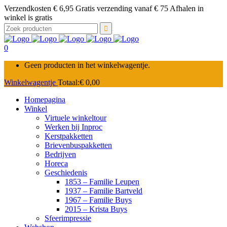
Verzendkosten € 6,95 Gratis verzending vanaf € 75 Afhalen in
winkel is gratis
Zoek
naar:
0
Geen producten in het winkelwagentje.
Winkelwagentje
Totaal:
€
0,00
Homepagina
Winkel
Virtuele winkeltour
Werken bij Inproc
Kerstpakketten
Brievenbuspakketten
Bedrijven
Horeca
Geschiedenis
1853 – Familie Leupen
1937 – Familie Bartveld
1967 – Familie Buys
2015 – Krista Buys
Sfeerimpressie