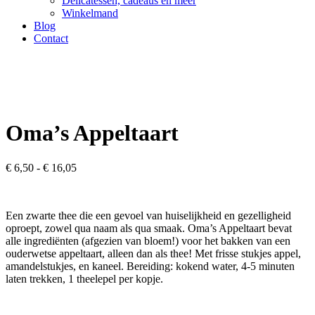
Delicatessen, cadeaus en meer
Winkelmand
Blog
Contact
Oma’s Appeltaart
Prijsklasse:
€
6,50
-
€
16,05
€ 6,50
tot
€ 16,05
Een zwarte thee die een gevoel van huiselijkheid en gezelligheid
oproept, zowel qua naam als qua smaak. Oma’s Appeltaart bevat
alle ingrediënten (afgezien van blo
em!
) voor het bakken van een
ouderwetse appeltaart, alleen dan als thee! Met
frisse stukjes appel,
amandelstukjes, en kaneel. Bereiding: kokend water, 4-5 minuten
laten trekken, 1 theelepel per kopje
.