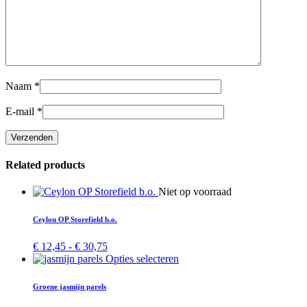
Naam
*
E-mail
*
Related products
Dit
Niet op voorraad
product
heeft
Ceylon OP Storefield b.o.
meerdere
variaties.
Prijsklasse:
€
12,45
-
€
30,75
Deze
€ 12,45
Dit
Opties selecteren
optie
tot
product
kan
€ 30,75
heeft
Groene jasmijn parels
gekozen
meerdere
worden