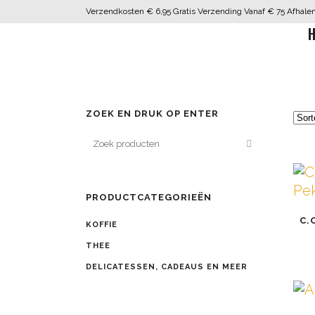
Verzendkosten € 6,95 Gratis Verzending Vanaf € 75 Afhalen 
H
ZOEK EN DRUK OP ENTER
PRODUCTCATEGORIEËN
Dit
C.
pro
KOFFIE
hee
THEE
me
DELICATESSEN, CADEAUS EN MEER
var
De
Dit