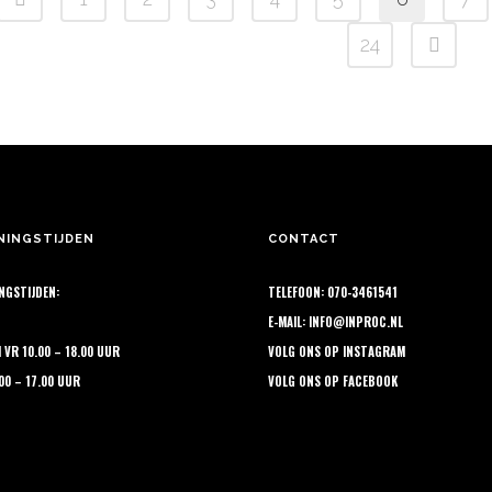
ze
Deze
€ 16,65
€ 1
oductpagina
productpagina
ie
optie
24
n
kan
kozen
gekozen
rden
worden
op
de
oductpagina
productpagina
NINGSTIJDEN
CONTACT
NGSTIJDEN:
TELEFOON: 070-3461541
E-MAIL:
INFO@INPROC.NL
M VR 10.00 – 18.00 UUR
VOLG ONS OP
INSTAGRAM
.00 – 17.00 UUR
VOLG ONS OP
FACEBOOK