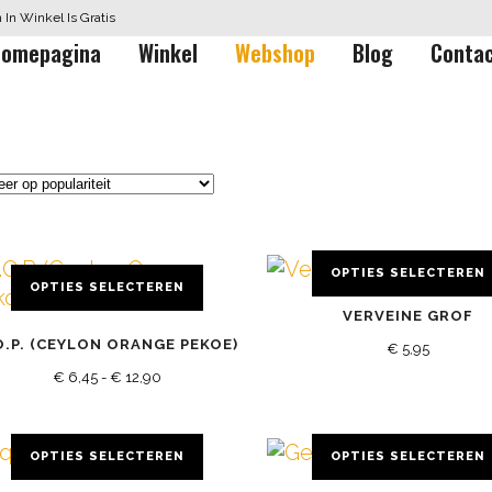
In Winkel Is Gratis
omepagina
Winkel
Webshop
Blog
Conta
OPTIES SELECTEREN
OPTIES SELECTEREN
Dit
VERVEINE GROF
product
O.P. (CEYLON ORANGE PEKOE)
duct
heeft
€
5,95
Prijsklasse:
ft
€
6,45
-
€
12,90
meerdere
erdere
variaties.
€ 6,45
iaties.
Deze
tot
OPTIES SELECTEREN
OPTIES SELECTEREN
ze
optie
€ 12,90
Dit