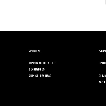
De
pr
opt
ka
ge
wo
op
de
pr
WINKEL
OPE
INPROC KOFFIE EN THEE
OPENI
DENNEWEG 55
2514 CD DEN HAAG
DI T/
ZA 10