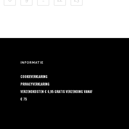
Deze
6,05
€ 16,30
de
optie
productpagina
kan
gekozen
worden
op
de
productpagina
INFORMATIE
COOKIEVERKLARING
PRIVACYVERKLARING
VERZENDKOSTEN € 6,95 GRATIS VERZENDING VANAF
€ 75