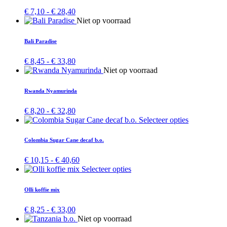
variaties.
Prijsklasse:
€
7,10
-
€
28,40
Deze
€ 7,10
Dit
Niet op voorraad
optie
tot
product
kan
€ 28,40
heeft
Bali Paradise
gekozen
meerdere
worden
variaties.
Prijsklasse:
€
8,45
-
€
33,80
op
Deze
€ 8,45
Dit
Niet op voorraad
de
optie
tot
product
productpagina
kan
€ 33,80
heeft
Rwanda Nyamurinda
gekozen
meerdere
worden
variaties.
Prijsklasse:
€
8,20
-
€
32,80
op
Deze
€ 8,20
Dit
Selecteer opties
de
optie
tot
product
productpagina
kan
€ 32,80
heeft
Colombia Sugar Cane decaf b.o.
gekozen
meerdere
worden
variaties.
Prijsklasse:
€
10,15
-
€
40,60
op
Deze
€ 10,15
Dit
Selecteer opties
de
optie
tot
product
productpagina
kan
€ 40,60
heeft
Olli koffie mix
gekozen
meerdere
worden
variaties.
Prijsklasse:
€
8,25
-
€
33,00
op
Deze
€ 8,25
Dit
Niet op voorraad
de
optie