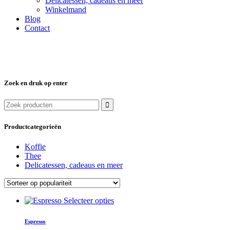
Delicatessen, cadeaus en meer
Winkelmand
Blog
Contact
Zoek en druk op enter
Zoek
naar:
Productcategorieën
Koffie
Thee
Delicatessen, cadeaus en meer
Dit
Selecteer opties
product
heeft
Espresso
meerdere