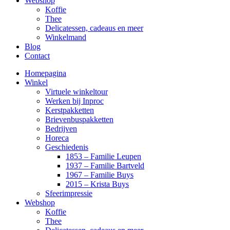
Webshop
Koffie
Thee
Delicatessen, cadeaus en meer
Winkelmand
Blog
Contact
Homepagina
Winkel
Virtuele winkeltour
Werken bij Inproc
Kerstpakketten
Brievenbuspakketten
Bedrijven
Horeca
Geschiedenis
1853 – Familie Leupen
1937 – Familie Bartveld
1967 – Familie Buys
2015 – Krista Buys
Sfeerimpressie
Webshop
Koffie
Thee