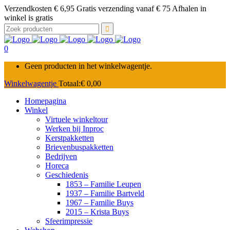
Verzendkosten € 6,95 Gratis verzending vanaf € 75 Afhalen in
winkel is gratis
Zoek
naar:
0
Geen producten in het winkelwagentje.
Winkelwagentje
Totaal:
€
0,00
Homepagina
Winkel
Virtuele winkeltour
Werken bij Inproc
Kerstpakketten
Brievenbuspakketten
Bedrijven
Horeca
Geschiedenis
1853 – Familie Leupen
1937 – Familie Bartveld
1967 – Familie Buys
2015 – Krista Buys
Sfeerimpressie