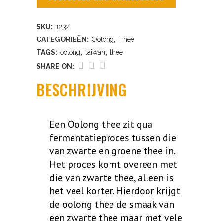
Finest
SKU:
1232
quantity
CATEGORIEËN:
Oolong
,
Thee
TAGS:
oolong
,
taiwan
,
thee
SHARE ON:
BESCHRIJVING
Een Oolong thee zit qua
fermentatieproces tussen die
van zwarte en groene thee in.
Het proces komt overeen met
die van zwarte thee, alleen is
het veel korter. Hierdoor krijgt
de oolong thee de smaak van
een zwarte thee maar met vele