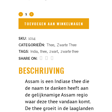
Assam
Thowra
TOEVOEGEN AAN WINKELWAGEN
quantity
SKU:
1014
CATEGORIEËN:
Thee
,
Zwarte Thee
TAGS:
India
,
thee
,
zwart
,
zwarte thee
SHARE ON:
BESCHRIJVING
Assam is een Indiase thee die
de naam te danken heeft aan
de gelijknamige Assam regio
waar deze thee vandaan komt.
De thee groeit in de laaglanden