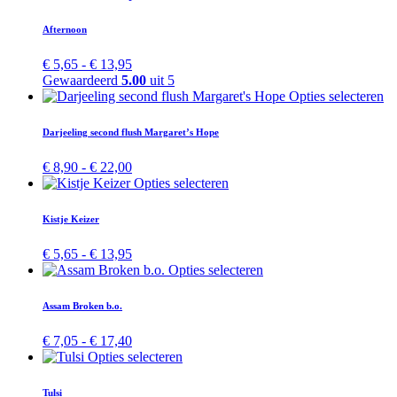
optie
tot
product
kan
€ 16,45
heeft
Afternoon
gekozen
meerdere
worden
variaties.
Prijsklasse:
€
5,65
-
€
13,95
op
Deze
€ 5,65
Gewaardeerd
5.00
uit 5
de
optie
tot
Di
Opties selecteren
productpagina
kan
€ 13,95
pr
gekozen
he
Darjeeling second flush Margaret’s Hope
worden
me
op
va
Prijsklasse:
€
8,90
-
€
22,00
de
D
€ 8,90
Dit
Opties selecteren
productpagina
op
tot
product
ka
€ 22,00
heeft
Kistje Keizer
ge
meerdere
wo
variaties.
Prijsklasse:
€
5,65
-
€
13,95
op
Deze
€ 5,65
Dit
Opties selecteren
de
optie
tot
product
pr
kan
€ 13,95
heeft
Assam Broken b.o.
gekozen
meerdere
worden
variaties.
Prijsklasse:
€
7,05
-
€
17,40
op
Deze
€ 7,05
Dit
Opties selecteren
de
optie
tot
product
productpagina
kan
€ 17,40
heeft
Tulsi
gekozen