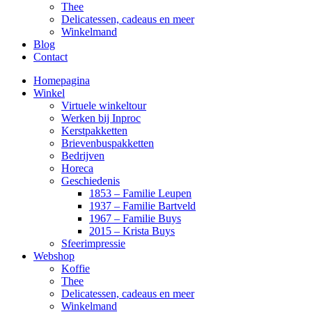
Thee
Delicatessen, cadeaus en meer
Winkelmand
Blog
Contact
Homepagina
Winkel
Virtuele winkeltour
Werken bij Inproc
Kerstpakketten
Brievenbuspakketten
Bedrijven
Horeca
Geschiedenis
1853 – Familie Leupen
1937 – Familie Bartveld
1967 – Familie Buys
2015 – Krista Buys
Sfeerimpressie
Webshop
Koffie
Thee
Delicatessen, cadeaus en meer
Winkelmand