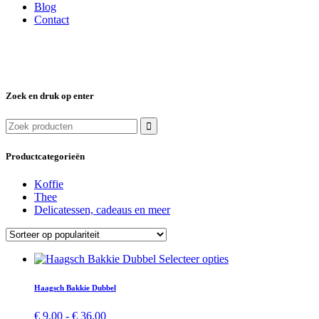
Blog
Contact
Zoek en druk op enter
Zoek
naar:
Productcategorieën
Koffie
Thee
Delicatessen, cadeaus en meer
Dit
Selecteer opties
product
heeft
Haagsch Bakkie Dubbel
meerdere
variaties.
Prijsklasse:
€
9,00
-
€
36,00