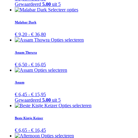
Deze
€ 9,00
Gewaardeerd
5.00
uit 5
optie
tot
Dit
Selecteer opties
kan
€ 36,00
product
gekozen
heeft
Malabar Dark
worden
meerdere
op
variaties.
Prijsklasse:
€
9,20
-
€
36,80
de
Deze
€ 9,20
Dit
Opties selecteren
productpagina
optie
tot
product
kan
€ 36,80
heeft
Assam Thowra
gekozen
meerdere
worden
variaties.
Prijsklasse:
€
6,50
-
€
16,05
op
Deze
€ 6,50
Dit
Opties selecteren
de
optie
tot
product
productpagina
kan
€ 16,05
heeft
Assam
gekozen
meerdere
worden
variaties.
Prijsklasse:
€
6,45
-
€
15,95
op
Deze
€ 6,45
Gewaardeerd
5.00
uit 5
de
optie
tot
Dit
Opties selecteren
productpagina
kan
€ 15,95
product
gekozen
heeft
Beste Kistje Keizer
worden
meerdere
op
variaties.
Prijsklasse:
€
6,65
-
€
16,45
de
Deze
€ 6,65
Dit
Opties selecteren
productpagina