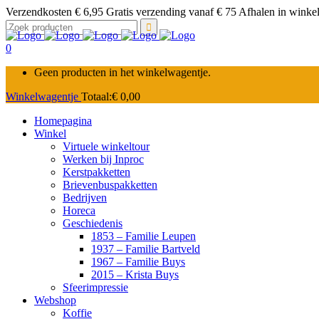
Verzendkosten € 6,95 Gratis verzending vanaf € 75 Afhalen in winkel 
Zoek
naar:
0
Geen producten in het winkelwagentje.
Winkelwagentje
Totaal:
€
0,00
Homepagina
Winkel
Virtuele winkeltour
Werken bij Inproc
Kerstpakketten
Brievenbuspakketten
Bedrijven
Horeca
Geschiedenis
1853 – Familie Leupen
1937 – Familie Bartveld
1967 – Familie Buys
2015 – Krista Buys
Sfeerimpressie
Webshop
Koffie