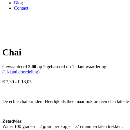
Blog
Contact
Chai
Gewaardeerd
5.00
op 5 gebaseerd op
1
klant waardering
(
1
klantbeoordeling)
Prijsklasse:
€
7,30
-
€
18,05
€ 7,30
tot
€ 18,05
De echte chai kruiden. Heerlijk als thee maar ook om een chai latte t
Zetadvies:
Water 100 graden – 2 gram per kopje – 3/5 minuten laten trekken.