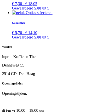
variaties.
Prijsklasse:
€
7,30
-
€
18,05
de
Deze
€ 7,30
Gewaardeerd
5.00
uit 5
productpagina
optie
tot
Dit
Opties selecteren
kan
€ 18,05
product
gekozen
heeft
Geluksthee
worden
meerdere
op
variaties.
Prijsklasse:
€
5,70
-
€
14,10
de
Deze
€ 5,70
Gewaardeerd
5.00
uit 5
productpagina
optie
tot
kan
€ 14,10
Winkel
gekozen
worden
Inproc Koffie en Thee
op
de
Denneweg 55
productpagina
2514 CD Den Haag
Openingstijden
Openingstijden:
di t/m vr 10.00 – 18.00 uur