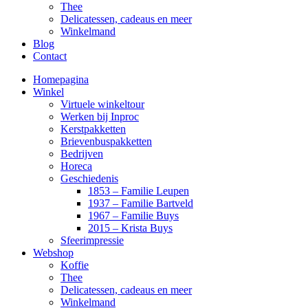
Thee
Delicatessen, cadeaus en meer
Winkelmand
Blog
Contact
Homepagina
Winkel
Virtuele winkeltour
Werken bij Inproc
Kerstpakketten
Brievenbuspakketten
Bedrijven
Horeca
Geschiedenis
1853 – Familie Leupen
1937 – Familie Bartveld
1967 – Familie Buys
2015 – Krista Buys
Sfeerimpressie
Webshop
Koffie
Thee
Delicatessen, cadeaus en meer
Winkelmand