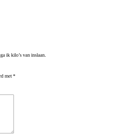
a ik kilo’s van inslaan.
erd met
*