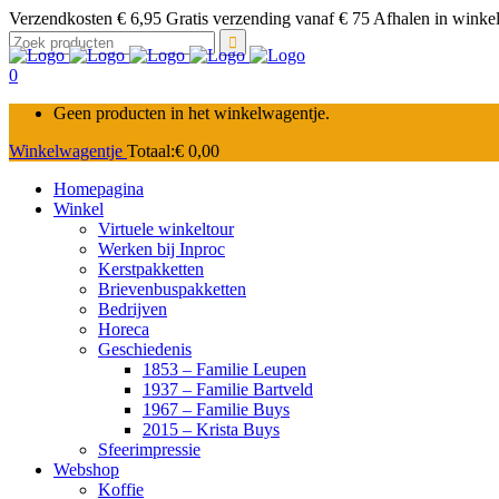
Verzendkosten € 6,95 Gratis verzending vanaf € 75 Afhalen in winkel 
Zoek
naar:
0
Geen producten in het winkelwagentje.
Winkelwagentje
Totaal:
€
0,00
Homepagina
Winkel
Virtuele winkeltour
Werken bij Inproc
Kerstpakketten
Brievenbuspakketten
Bedrijven
Horeca
Geschiedenis
1853 – Familie Leupen
1937 – Familie Bartveld
1967 – Familie Buys
2015 – Krista Buys
Sfeerimpressie
Webshop
Koffie