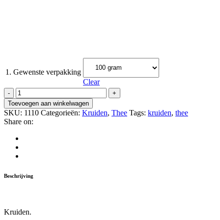
1. Gewenste verpakking
Clear
Chai
quantity
Toevoegen aan winkelwagen
SKU:
1110
Categorieën:
Kruiden
,
Thee
Tags:
kruiden
,
thee
Share on:
Beschrijving
Kruiden.