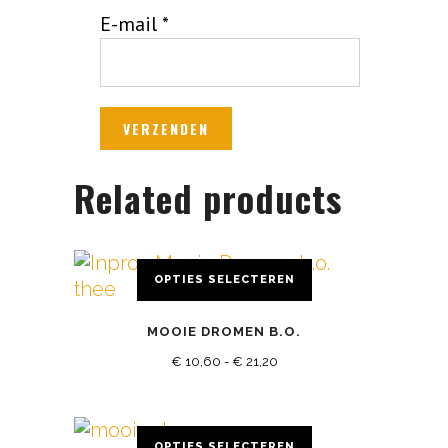
E-mail
*
Related products
OPTIES SELECTEREN
Dit
MOOIE DROMEN B.O.
product
Prijsklasse:
heeft
€
10,60
-
€
21,20
meerdere
€ 10,60
variaties.
tot
Deze
OPTIES SELECTEREN