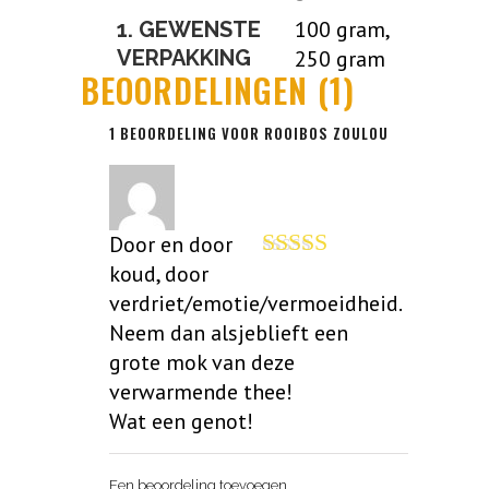
100 gram,
1. GEWENSTE
VERPAKKING
250 gram
BEOORDELINGEN (1)
1 BEOORDELING VOOR
ROOIBOS ZOULOU
Door en door
koud, door
Gewaardeerd
5
uit 5
verdriet/emotie/vermoeidheid.
Neem dan alsjeblieft een
grote mok van deze
verwarmende thee!
Wat een genot!
Een beoordeling toevoegen