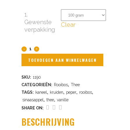
1.
Gewenste
Clear
verpakking
Rooibos
Zoulou
TOEVOEGEN AAN WINKELWAGEN
quantity
SKU:
1190
CATEGORIEËN:
Rooibos
,
Thee
TAGS:
kaneel
,
kruiden
,
peper
,
rooibos
,
sinaasappel
,
thee
,
vanille
SHARE ON:
BESCHRIJVING