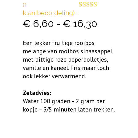
(
1
klantbeoordeling)
Gewaardeerd
1
5.00
op 5
Prijsklass
€
6,60
-
€
16,30
gebaseerd op
klant
€ 6,60
waardering
Een lekker fruitige rooibos
tot
melange van rooibos sinaasappel,
met pittige roze peperbolletjes,
€ 16,30
vanille en kaneel. Fris maar toch
ook lekker verwarmend.
Zetadvies:
Water 100 graden – 2 gram per
kopje – 3/5 minuten laten trekken.