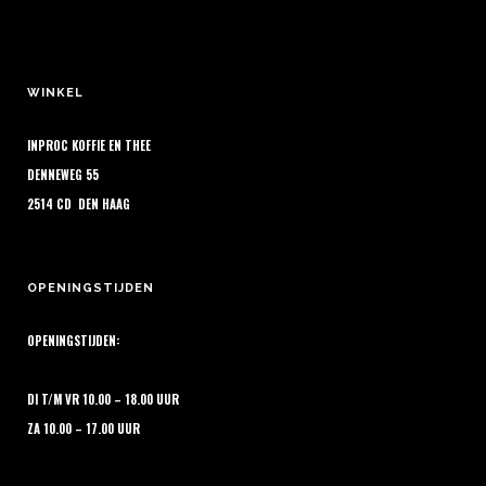
€ 8,00
de
optie
productpagina
kan
gekozen
WINKEL
worden
op
INPROC KOFFIE EN THEE
de
DENNEWEG 55
productpagina
2514 CD DEN HAAG
OPENINGSTIJDEN
OPENINGSTIJDEN:
DI T/M VR 10.00 – 18.00 UUR
ZA 10.00 – 17.00 UUR