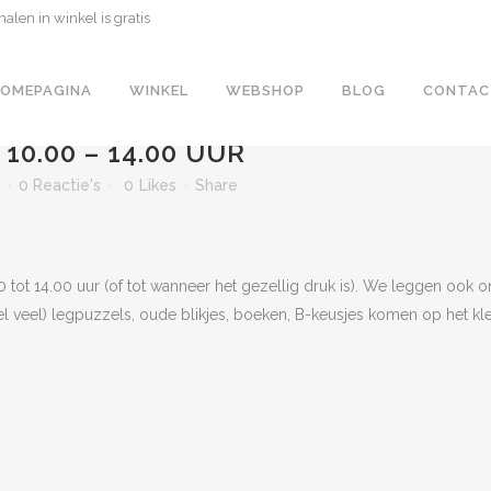
len in winkel is gratis
OMEPAGINA
WINKEL
WEBSHOP
BLOG
CONTAC
0.00 – 14.00 UUR
0 Reactie's
0
Likes
Share
ot 14.00 uur (of tot wanneer het gezellig druk is). We leggen ook o
l veel) legpuzzels, oude blikjes, boeken, B-keusjes komen op het kl