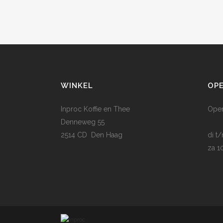
WINKEL
OPE
Inproc Koffie en Thee
Open
Denneweg 55
2514 CD Den Haag
di t
za 1