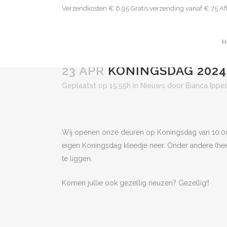
Verzendkosten € 6,95 Gratis verzending vanaf € 75 Afha
H
23 APR
KONINGSDAG 2024 1
Geplaatst op 15:55h
in
Nieuws
door
Bianca Ippel
Wij openen onze deuren op Koningsdag van 10.00 t
eigen Koningsdag kleedje neer. Onder andere (hee
te liggen.
Komen jullie ook gezellig neuzen? Gezellig!!