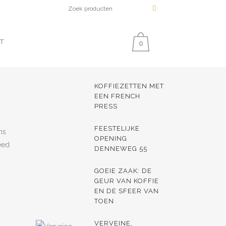
T
0
KONINGSDAG 2024
10.00 – 14.00 UUR
KOFFIEZETTEN MET
EEN FRENCH
PRESS
FEESTELIJKE
ns
OPENING
eed
DENNEWEG 55
GOEIE ZAAK: DE
GEUR VAN KOFFIE
EN DE SFEER VAN
TOEN
VERVEINE,