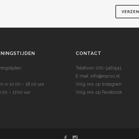
NINGSTIJDEN
CONTACT
ingstijden:
Telefoon: 070-3461541
E-mail:
info@inproc.nl
/m vr 10.00 – 18.00 uur
Volg ons op
Instagram
0.00 – 17.00 uur
Volg ons op
Facebook